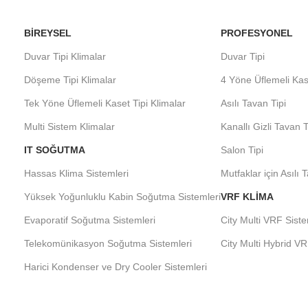
BIREYSEL
PROFESYONEL
Duvar Tipi Klimalar
Duvar Tipi
Döşeme Tipi Klimalar
4 Yöne Üflemeli Kas
Tek Yöne Üflemeli Kaset Tipi Klimalar
Asılı Tavan Tipi
Multi Sistem Klimalar
Kanallı Gizli Tavan T
IT SOĞUTMA
Salon Tipi
Hassas Klima Sistemleri
Mutfaklar için Asılı 
Yüksek Yoğunluklu Kabin Soğutma Sistemleri
VRF KLIMA
Evaporatif Soğutma Sistemleri
City Multi VRF Siste
Telekomünikasyon Soğutma Sistemleri
City Multi Hybrid VR
Harici Kondenser ve Dry Cooler Sistemleri