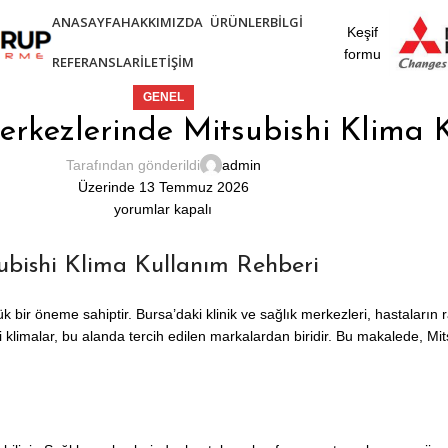
ANASAYFA
HAKKIMIZDA
ÜRÜNLER
BILGI
Keşif
formu
REFERANSLAR
İLETIŞIM
GENEL
erkezlerinde Mitsubishi Klima 
Tarafından gönderildi
admin
Üzerinde 13 Temmuz 2026
yorumlar kapalı
subishi Klima Kullanım Rehberi
 bir öneme sahiptir. Bursa’daki klinik ve sağlık merkezleri, hastaların r
 klimalar, bu alanda tercih edilen markalardan biridir. Bu makalede, Mits