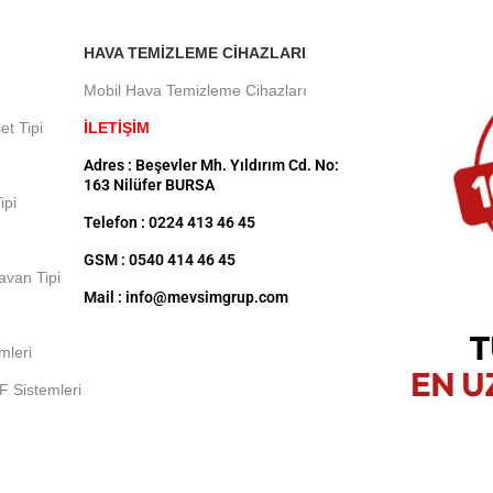
HAVA TEMIZLEME CIHAZLARI
Mobil Hava Temizleme Cihazları
et Tipi
İLETİŞİM
Adres : Beşevler Mh. Yıldırım Cd. No:
163 Nilüfer BURSA
ipi
Telefon : 0224 413 46 45
GSM : 0540 414 46 45
Tavan Tipi
Mail : info@mevsimgrup.com
mleri
F Sistemleri