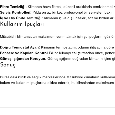
Filtre Temizliği:
Klimanın hava filtresi, düzenli aralıklarla temizlenmeli ve
Servis Kontrolleri:
Yılda en az bir kez profesyonel bir servisten bakım
İç ve Dış Ünite Temizliği:
Klimanın iç ve dış üniteleri, toz ve kirden arı
Kullanım İpuçları
Mitsubishi klimanızdan maksimum verim almak için şu ipuçlarını göz ön
Doğru Termostat Ayarı:
Klimanın termostatını, odanın ihtiyacına göre 
Pencere ve Kapıları Kontrol Edin:
Klimayı çalıştırmadan önce, pencere
Güneş Işığından Koruyun:
Güneş ışığının doğrudan klimanın içine gir
Sonuç
Bursa’daki klinik ve sağlık merkezlerinde Mitsubishi klimaların kullanı
bakım ve kullanım ipuçlarına dikkat ederek, bu klimalardan maksimum ver