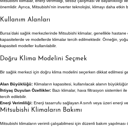
Mitsubishi klimalar, enerji verimliliği, sessiz çalışması ve dayanıklılığı 
önemlidir. Ayrıca, Mitsubishi’nin inverter teknolojisi, klimayı daha etkin b
Kullanım Alanları
Bursa’daki sağlık merkezlerinde Mitsubishi klimalar, genellikle hastane 
kapasitelerde ve modellerde klimalar tercih edilmektedir. Örneğin, yoğu
kapasiteli modeller kullanılabilir.
Doğru Klima Modelini Seçmek
Bir sağlık merkezi için doğru klima modelini seçerken dikkat edilmesi g
Alan Büyüklüğü:
Klimaların kapasitesi, kullanılacak alanın büyüklüğüne 
İhtiyaç Duyulan Özellikler:
Bazı klimalar, hava filtrasyon sistemleri ile 
tercih edilebilir.
Enerji Verimliliği:
Enerji tasarrufu sağlayan A sınıfı veya üzeri enerji ve
Mitsubishi Klimaların Bakımı
Mitsubishi klimaların verimli çalışabilmesi için düzenli bakım yapılması ö