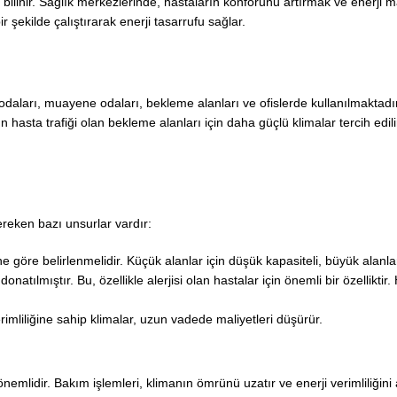
ile bilinir. Sağlık merkezlerinde, hastaların konforunu artırmak ve enerji 
ir şekilde çalıştırarak enerji tasarrufu sağlar.
odaları, muayene odaları, bekleme alanları ve ofislerde kullanılmaktadır.
n hasta trafiği olan bekleme alanları için daha güçlü klimalar tercih e
ereken bazı unsurlar vardır:
göre belirlenmelidir. Küçük alanlar için düşük kapasiteli, büyük alanlar i
donatılmıştır. Bu, özellikle alerjisi olan hastalar için önemli bir özelliktir
rimliliğine sahip klimalar, uzun vadede maliyetleri düşürür.
nemlidir. Bakım işlemleri, klimanın ömrünü uzatır ve enerji verimliliğini a