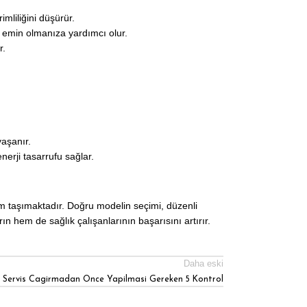
imliliğini düşürür.
n emin olmanıza yardımcı olur.
r.
yaşanır.
nerji tasarrufu sağlar.
em taşımaktadır. Doğru modelin seçimi, düzenli
 hem de sağlık çalışanlarının başarısını artırır.
Daha eski
a Servis Cagirmadan Once Yapilmasi Gereken 5 Kontrol