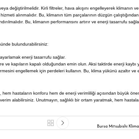
ya değiştirilmelidir. Kirli filtreler, hava akışını engelleyerek klimanın ver
 hizmeti alınmalıdır. Bu, klimanın tüm parçalarının düzgün çalıştığında
ndırılmalıdır. Bu, klimanın performansını artırır ve enerji tasarrufu sağla
ünde bulundurabilirsiniz:
ayarlamak enerji tasarrufu sağlar.
 ve kapıların kapalı olduğundan emin olun. Aksi taktirde enerji kaybı 
mesini engellemek için perdeleri kullanın. Bu, klima yükünü azaltır ve e
mı, hem hastaların konforu hem de enerji verimliliği açısından büyük ön
im alabilirsiniz. Unutmayın, sağlıklı bir ortam yaratmak, hem hastaların
Bursa Mitsubishi Klim