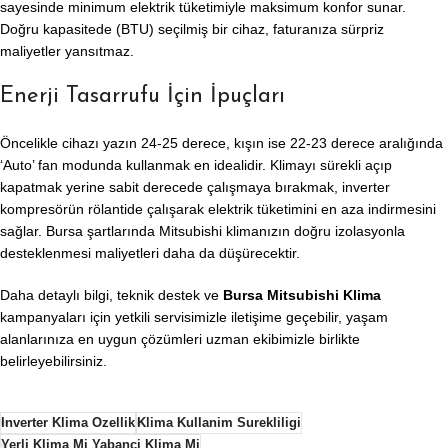
sayesinde minimum elektrik tüketimiyle maksimum konfor sunar.
Doğru kapasitede (BTU) seçilmiş bir cihaz, faturanıza sürpriz
maliyetler yansıtmaz.
Enerji Tasarrufu İçin İpuçları
Öncelikle cihazı yazın 24-25 derece, kışın ise 22-23 derece aralığında
‘Auto’ fan modunda kullanmak en idealidir. Klimayı sürekli açıp
kapatmak yerine sabit derecede çalışmaya bırakmak, inverter
kompresörün rölantide çalışarak elektrik tüketimini en aza indirmesini
sağlar. Bursa şartlarında Mitsubishi klimanızın doğru izolasyonla
desteklenmesi maliyetleri daha da düşürecektir.
Daha detaylı bilgi, teknik destek ve
Bursa Mitsubishi Klima
kampanyaları için yetkili servisimizle iletişime geçebilir, yaşam
alanlarınıza en uygun çözümleri uzman ekibimizle birlikte
belirleyebilirsiniz.
Inverter Klima Ozellik
Klima Kullanim Surekliligi
Yerli Klima Mi Yabanci Klima Mi