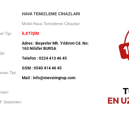
HAVA TEMIZLEME CIHAZLARI
Mobil Hava Temizleme Cihazları
et Tipi
İLETİŞİM
Adres : Beşevler Mh. Yıldırım Cd. No:
163 Nilüfer BURSA
ipi
Telefon : 0224 413 46 45
GSM : 0540 414 46 45
Tavan Tipi
Mail : info@mevsimgrup.com
mleri
F Sistemleri