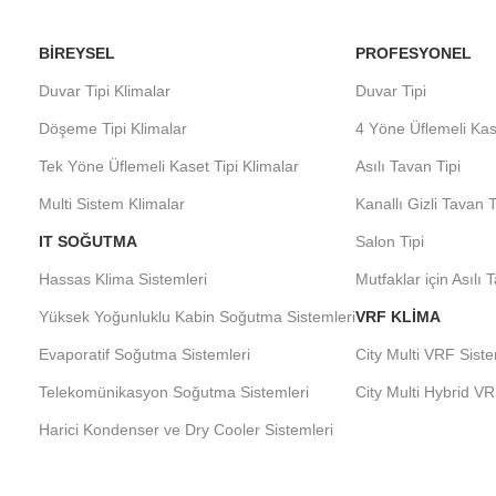
BIREYSEL
PROFESYONEL
Duvar Tipi Klimalar
Duvar Tipi
Döşeme Tipi Klimalar
4 Yöne Üflemeli Kas
Tek Yöne Üflemeli Kaset Tipi Klimalar
Asılı Tavan Tipi
Multi Sistem Klimalar
Kanallı Gizli Tavan T
IT SOĞUTMA
Salon Tipi
Hassas Klima Sistemleri
Mutfaklar için Asılı 
Yüksek Yoğunluklu Kabin Soğutma Sistemleri
VRF KLIMA
Evaporatif Soğutma Sistemleri
City Multi VRF Siste
Telekomünikasyon Soğutma Sistemleri
City Multi Hybrid VR
Harici Kondenser ve Dry Cooler Sistemleri