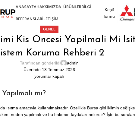
ANASAYFA
HAKKIMIZDA
ÜRÜNLER
BILGI
Keşif
formu
REFERANSLAR
İLETIŞIM
GENEL
imi Kis Oncesi Yapilmali Mi Is
istem Koruma Rehberi 2
Tarafından gönderildi
admin
Üzerinde 13 Temmuz 2026
yorumlar kapalı
 Yapılmalı mı?
 da ısıtma amacıyla kullanılmaktadır. Özellikle Bursa gibi iklimin değiş
ımı neden yapılmalı ve bu bakımın faydaları nelerdir? İşte bu soruların y