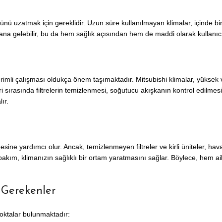
 uzatmak için gereklidir. Uzun süre kullanılmayan klimalar, içinde biri
na gelebilir, bu da hem sağlık açısından hem de maddi olarak kullanıcıla
imli çalışması oldukça önem taşımaktadır. Mitsubishi klimalar, yüksek ve
ırasında filtrelerin temizlenmesi, soğutucu akışkanın kontrol edilmesi ve 
ır.
sine yardımcı olur. Ancak, temizlenmeyen filtreler ve kirli üniteler, hava
 bakım, klimanızın sağlıklı bir ortam yaratmasını sağlar. Böylece, hem a
 Gerekenler
oktalar bulunmaktadır: