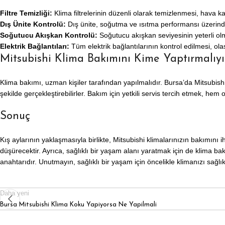
Filtre Temizliği:
Klima filtrelerinin düzenli olarak temizlenmesi, hava kalite
Dış Ünite Kontrolü:
Dış ünite, soğutma ve ısıtma performansı üzerinde b
Soğutucu Akışkan Kontrolü:
Soğutucu akışkan seviyesinin yeterli olm
Elektrik Bağlantıları:
Tüm elektrik bağlantılarının kontrol edilmesi, ola
Mitsubishi Klima Bakımını Kime Yaptırmalıyı
Klima bakımı, uzman kişiler tarafından yapılmalıdır. Bursa’da Mitsubish
şekilde gerçekleştirebilirler. Bakım için yetkili servis tercih etmek, h
Sonuç
Kış aylarının yaklaşmasıyla birlikte, Mitsubishi klimalarınızın bakımın
düşürecektir. Ayrıca, sağlıklı bir yaşam alanı yaratmak için de klima ba
anahtarıdır. Unutmayın, sağlıklı bir yaşam için öncelikle klimanızı sağlıkl
Daha yeni
Bursa Mitsubishi Klima Koku Yapiyorsa Ne Yapilmali