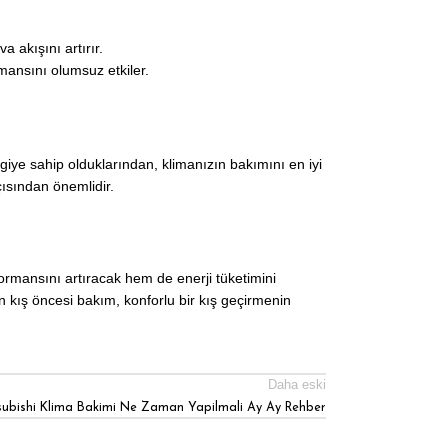
 akışını artırır.
mansını olumsuz etkiler.
giye sahip olduklarından, klimanızın bakımını en iyi
çısından önemlidir.
ormansını artıracak hem de enerji tüketimini
in kış öncesi bakım, konforlu bir kış geçirmenin
Daha eski
subishi Klima Bakimi Ne Zaman Yapilmali Ay Ay Rehber