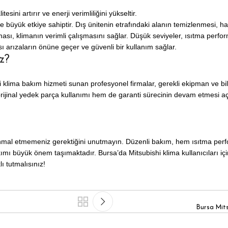
sini artırır ve enerji verimliliğini yükseltir.
üyük etkiye sahiptir. Dış ünitenin etrafındaki alanın temizlenmesi, hava
ası, klimanın verimli çalışmasını sağlar. Düşük seviyeler, ısıtma perfor
sı arızaların önüne geçer ve güvenli bir kullanım sağlar.
z?
i klima bakım hizmeti sunan profesyonel firmalar, gerekli ekipman ve bil
em orijinal yedek parça kullanımı hem de garanti sürecinin devam etmesi a
ı ihmal etmemeniz gerektiğini unutmayın. Düzenli bakım, hem ısıtma perf
kımı büyük önem taşımaktadır. Bursa’da Mitsubishi klima kullanıcıları iç
ı tutmalısınız!
Bursa Mit