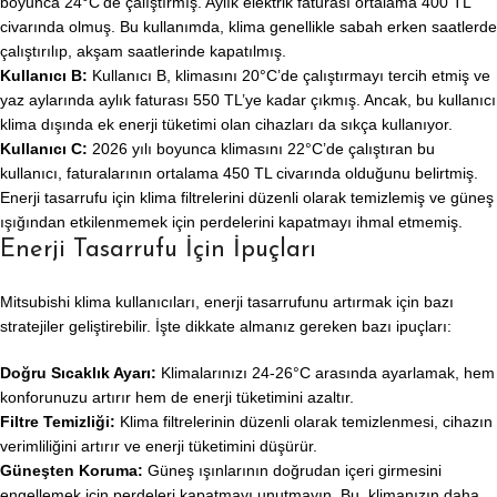
boyunca 24°C’de çalıştırmış. Aylık elektrik faturası ortalama 400 TL
civarında olmuş. Bu kullanımda, klima genellikle sabah erken saatlerde
çalıştırılıp, akşam saatlerinde kapatılmış.
Kullanıcı B:
Kullanıcı B, klimasını 20°C’de çalıştırmayı tercih etmiş ve
yaz aylarında aylık faturası 550 TL’ye kadar çıkmış. Ancak, bu kullanıcı
klima dışında ek enerji tüketimi olan cihazları da sıkça kullanıyor.
Kullanıcı C:
2026 yılı boyunca klimasını 22°C’de çalıştıran bu
kullanıcı, faturalarının ortalama 450 TL civarında olduğunu belirtmiş.
Enerji tasarrufu için klima filtrelerini düzenli olarak temizlemiş ve güneş
ışığından etkilenmemek için perdelerini kapatmayı ihmal etmemiş.
Enerji Tasarrufu İçin İpuçları
Mitsubishi klima kullanıcıları, enerji tasarrufunu artırmak için bazı
stratejiler geliştirebilir. İşte dikkate almanız gereken bazı ipuçları:
Doğru Sıcaklık Ayarı:
Klimalarınızı 24-26°C arasında ayarlamak, hem
konforunuzu artırır hem de enerji tüketimini azaltır.
Filtre Temizliği:
Klima filtrelerinin düzenli olarak temizlenmesi, cihazın
verimliliğini artırır ve enerji tüketimini düşürür.
Güneşten Koruma:
Güneş ışınlarının doğrudan içeri girmesini
engellemek için perdeleri kapatmayı unutmayın. Bu, klimanızın daha