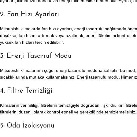
ayarları, klimanızın daha fazla enerji tüketmesine neden olur. Ayrıca, d
2. Fan Hızı Ayarları
Mitsubishi klimalarda fan hızı ayarları, enerji tasarrufu sağlamada öne
düşükse, fan hızını artırmak veya azaltmak, enerji tüketimini kontrol et
yüksek fan hızları tercih edilebilir.
3. Enerji Tasarruf Modu
Mitsubishi klimalarının çoğu, enerji tasarrufu moduna sahiptir. Bu mod
sıcaklıklarında mutlaka kullanmalısınız. Enerji tasarrufu modu, klimanız
4. Filtre Temizliği
Klimaların verimliliği, filtrelerin temizliğiyle doğrudan ilişkilidir. Kirli
filtrelerini düzenli olarak kontrol etmeli ve gerektiğinde temizlemelisini
5. Oda İzolasyonu