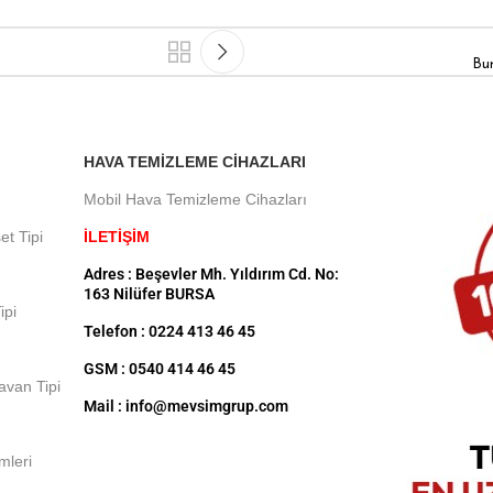
Bur
HAVA TEMIZLEME CIHAZLARI
Mobil Hava Temizleme Cihazları
et Tipi
İLETİŞİM
Adres : Beşevler Mh. Yıldırım Cd. No:
163 Nilüfer BURSA
ipi
Telefon : 0224 413 46 45
GSM : 0540 414 46 45
Tavan Tipi
Mail : info@mevsimgrup.com
mleri