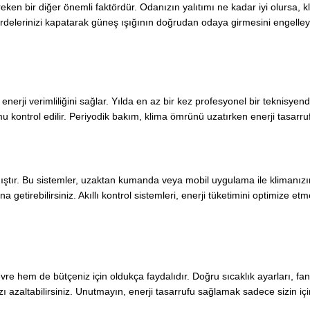
ken bir diğer önemli faktördür. Odanızın yalıtımı ne kadar iyi olursa, k
perdelerinizi kapatarak güneş ışığının doğrudan odaya girmesini engelleye
nerji verimliliğini sağlar. Yılda en az bir kez profesyonel bir teknisye
umu kontrol edilir. Periyodik bakım, klima ömrünü uzatırken enerji tasar
mıştır. Bu sistemler, uzaktan kumanda veya mobil uygulama ile klimanızın
na getirebilirsiniz. Akıllı kontrol sistemleri, enerji tüketimini optimize 
re hem de bütçeniz için oldukça faydalıdır. Doğru sıcaklık ayarları, fan
rınızı azaltabilirsiniz. Unutmayın, enerji tasarrufu sağlamak sadece sizin 