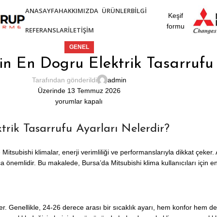
ANASAYFA
HAKKIMIZDA
ÜRÜNLER
BILGI
Keşif
formu
REFERANSLAR
İLETIŞIM
GENEL
in En Dogru Elektrik Tasarrufu 
Tarafından gönderildi
admin
Üzerinde 13 Temmuz 2026
yorumlar kapalı
trik Tasarrufu Ayarları Nelerdir?
kle Mitsubishi klimalar, enerji verimliliği ve performanslarıyla dikkat ç
a önemlidir. Bu makalede, Bursa’da Mitsubishi klima kullanıcıları için en
ler. Genellikle, 24-26 derece arası bir sıcaklık ayarı, hem konfor hem de