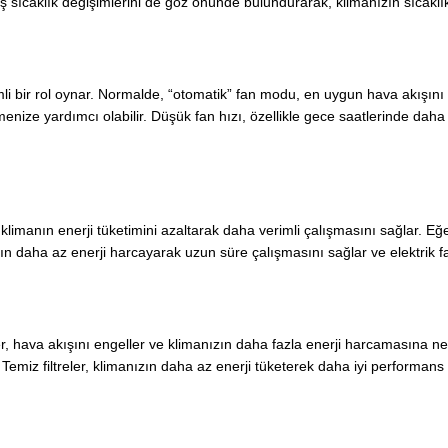
ış sıcaklık değişimlerini de göz önünde bulundurarak, klimanızın sıcaklı
mli bir rol oynar. Normalde, “otomatik” fan modu, en uygun hava akışını
menize yardımcı olabilir. Düşük fan hızı, özellikle gece saatlerinde daha
, klimanın enerji tüketimini azaltarak daha verimli çalışmasını sağlar.
ın daha az enerji harcayarak uzun süre çalışmasını sağlar ve elektrik fa
 filtreler, hava akışını engeller ve klimanızın daha fazla enerji harcamasın
z. Temiz filtreler, klimanızın daha az enerji tüketerek daha iyi performan