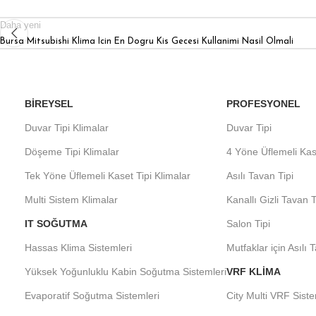
Daha yeni
Bursa Mitsubishi Klima Icin En Dogru Kis Gecesi Kullanimi Nasil Olmali
BIREYSEL
PROFESYONEL
Duvar Tipi Klimalar
Duvar Tipi
Döşeme Tipi Klimalar
4 Yöne Üflemeli Kas
Tek Yöne Üflemeli Kaset Tipi Klimalar
Asılı Tavan Tipi
Multi Sistem Klimalar
Kanallı Gizli Tavan T
IT SOĞUTMA
Salon Tipi
Hassas Klima Sistemleri
Mutfaklar için Asılı 
Yüksek Yoğunluklu Kabin Soğutma Sistemleri
VRF KLIMA
Evaporatif Soğutma Sistemleri
City Multi VRF Siste