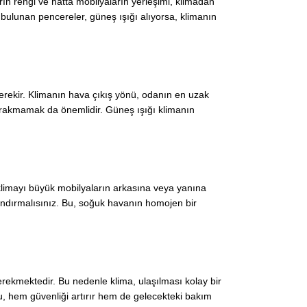
ın rengi ve hatta mobilyaların yerleşimi, klimadan
 bulunan pencereler, güneş ışığı alıyorsa, klimanın
gerekir. Klimanın hava çıkış yönü, odanın en uzak
ırakmamak da önemlidir. Güneş ışığı klimanın
 klimayı büyük mobilyaların arkasına veya yanına
ndırmalısınız. Bu, soğuk havanın homojen bir
gerekmektedir. Bu nedenle klima, ulaşılması kolay bir
 Bu, hem güvenliği artırır hem de gelecekteki bakım