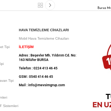
Bursa Mi
HAVA TEMIZLEME CIHAZLARI
Mobil Hava Temizleme Cihazları
et Tipi
İLETİŞİM
Adres : Beşevler Mh. Yıldırım Cd. No:
163 Nilüfer BURSA
ipi
Telefon : 0224 413 46 45
GSM : 0540 414 46 45
Tavan Tipi
Mail : info@mevsimgrup.com
mleri
F Sistemleri