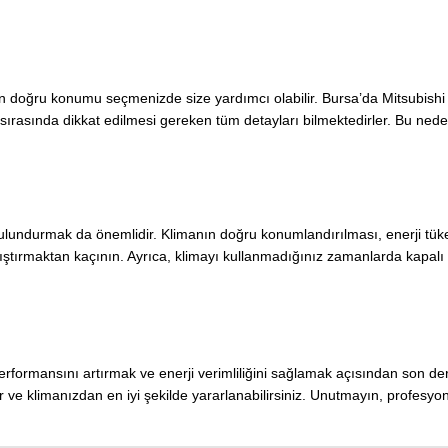
 doğru konumu seçmenizde size yardımcı olabilir. Bursa’da Mitsubishi k
j sırasında dikkat edilmesi gereken tüm detayları bilmektedirler. Bu ne
undurmak da önemlidir. Klimanın doğru konumlandırılması, enerji tüketim
alıştırmaktan kaçının. Ayrıca, klimayı kullanmadığınız zamanlarda kapal
erformansını artırmak ve enerji verimliliğini sağlamak açısından son der
ve klimanızdan en iyi şekilde yararlanabilirsiniz. Unutmayın, profesyo