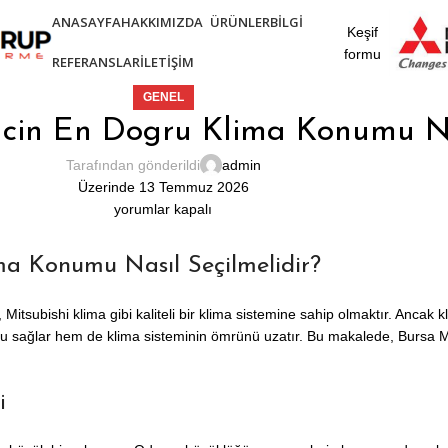
ANASAYFA
HAKKIMIZDA
ÜRÜNLER
BILGI
Keşif
formu
REFERANSLAR
İLETIŞIM
GENEL
Icin En Dogru Klima Konumu Na
Tarafından gönderildi
admin
Üzerinde 13 Temmuz 2026
yorumlar kapalı
ma Konumu Nasıl Seçilmelidir?
, Mitsubishi klima gibi kaliteli bir klima sistemine sahip olmaktır. Anc
 sağlar hem de klima sisteminin ömrünü uzatır. Bu makalede, Bursa Mit
i