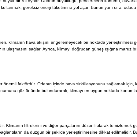
de büyük bir rol oynar. Odanın büyüklüğü, pencerelerin konumu, duvarlar
a kullanmak, gereksiz enerji tüketimine yol açar. Bunun yanı sıra, odada
rken, klimanın hava akışını engellemeyecek bir noktada yerleştirilmesi 
nın ulaşmasını sağlar. Ayrıca, klimayı doğrudan güneş ışığına maruz b
iğer önemli faktördür. Odanın içinde hava sirkülasyonunu sağlamak için,
n konumunu göz önünde bulundurarak, klimayı en uygun noktada konumla
r. Klimanın filtrelerini ve diğer parçalarını düzenli olarak temizlemek 
 bağlantıların da düzgün bir şekilde yerleştirilmesine dikkat edilmelidir.