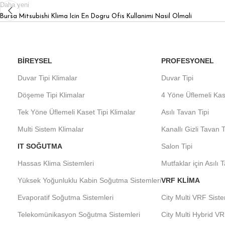
Daha yeni
Bursa Mitsubishi Klima Icin En Dogru Ofis Kullanimi Nasil Olmali
BIREYSEL
PROFESYONEL
Duvar Tipi Klimalar
Duvar Tipi
Döşeme Tipi Klimalar
4 Yöne Üflemeli Kas
Tek Yöne Üflemeli Kaset Tipi Klimalar
Asılı Tavan Tipi
Multi Sistem Klimalar
Kanallı Gizli Tavan T
IT SOĞUTMA
Salon Tipi
Hassas Klima Sistemleri
Mutfaklar için Asılı 
Yüksek Yoğunluklu Kabin Soğutma Sistemleri
VRF KLIMA
Evaporatif Soğutma Sistemleri
City Multi VRF Siste
Telekomünikasyon Soğutma Sistemleri
City Multi Hybrid VR