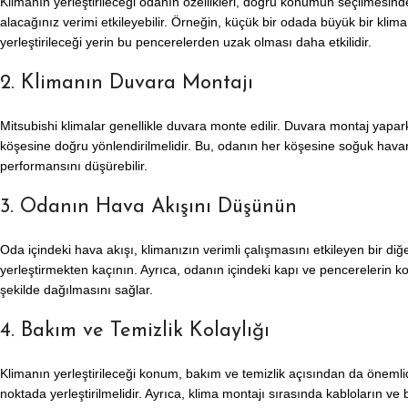
Klimanın yerleştirileceği odanın özellikleri, doğru konumun seçilmesin
alacağınız verimi etkileyebilir. Örneğin, küçük bir odada büyük bir klim
yerleştirileceği yerin bu pencerelerden uzak olması daha etkilidir.
2. Klimanın Duvara Montajı
Mitsubishi klimalar genellikle duvara monte edilir. Duvara montaj yapa
köşesine doğru yönlendirilmelidir. Bu, odanın her köşesine soğuk hava
performansını düşürebilir.
3. Odanın Hava Akışını Düşünün
Oda içindeki hava akışı, klimanızın verimli çalışmasını etkileyen bir d
yerleştirmekten kaçının. Ayrıca, odanın içindeki kapı ve pencereleri
şekilde dağılmasını sağlar.
4. Bakım ve Temizlik Kolaylığı
Klimanın yerleştirileceği konum, bakım ve temizlik açısından da önemlidi
noktada yerleştirilmelidir. Ayrıca, klima montajı sırasında kabloların ve