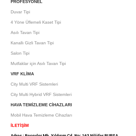
PROFESYONEL
Duvar Tipi
4 Yöne Üflemeli Kaset Tipi
Asılı Tavan Tipi
Kanallı Gizli Tavan Tipi
Salon Tipi
Mutfaklar için Asılı Tavan Tipi
VRF KLIMA
City Multi VRF Sistemleri
City Multi Hybrid VRF Sistemleri
HAVA TEMIZLEME CIHAZLARI
Mobil Hava Temizleme Cihazları
İLETİŞİM
Adres : Beşevler Mh. Yıldırım Cd. No: 163 Nilüfer BURSA