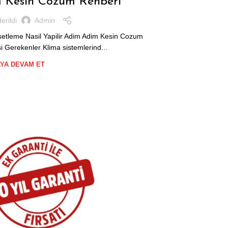
m Kesin Cozum Rehberi
erildi
Admin
setleme Nasil Yapilir Adim Adim Kesin Cozum
Bursa Mitsubis
 Gerekenler Klima sistemlerind...
YA DEVAM ET