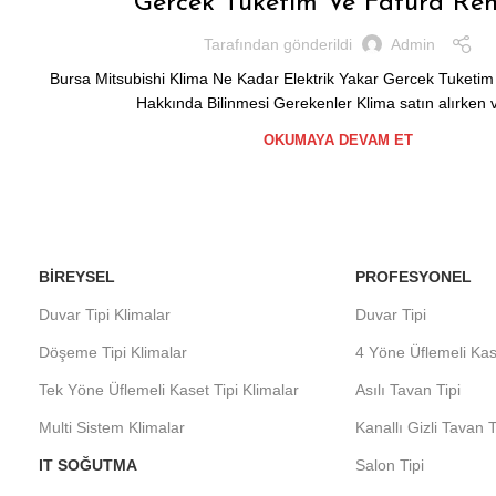
Gercek Tuketim Ve Fatura Reh
Tarafından gönderildi
Admin
Bursa Mitsubishi Klima Ne Kadar Elektrik Yakar Gercek Tuketim
Hakkında Bilinmesi Gerekenler Klima satın alırken v
OKUMAYA DEVAM ET
BIREYSEL
PROFESYONEL
Duvar Tipi Klimalar
Duvar Tipi
Döşeme Tipi Klimalar
4 Yöne Üflemeli Kas
Tek Yöne Üflemeli Kaset Tipi Klimalar
Asılı Tavan Tipi
Multi Sistem Klimalar
Kanallı Gizli Tavan T
IT SOĞUTMA
Salon Tipi