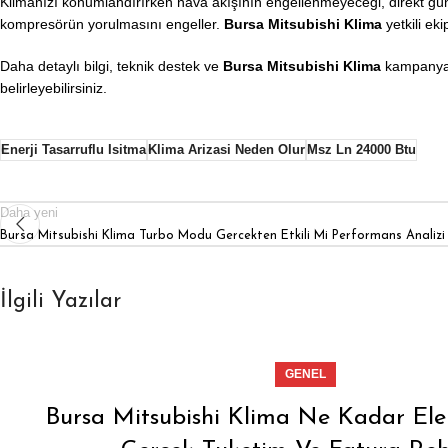
Klimanızı konumlandırırken hava akışının engellenmeyeceği, direkt güneş
kompresörün yorulmasını engeller.
Bursa Mitsubishi Klima
yetkili ek
Daha detaylı bilgi, teknik destek ve
Bursa Mitsubishi Klima
kampanyala
belirleyebilirsiniz.
Enerji Tasarruflu Isitma
Klima Arizasi Neden Olur
Msz Ln 24000 Btu
Daha yeni
Bursa Mitsubishi Klima Turbo Modu Gercekten Etkili Mi Performans Analizi
İlgili Yazılar
GENEL
Bursa Mitsubishi Klima Ne Kadar Ele