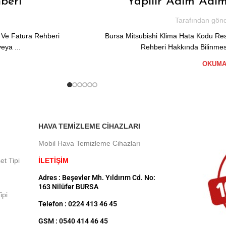
beri
Yapilir Adim Adi
Tarafından gönd
 Ve Fatura Rehberi
Bursa Mitsubishi Klima Hata Kodu Re
eya ...
Rehberi Hakkında Bilinmesi
OKUMA
HAVA TEMIZLEME CIHAZLARI
Mobil Hava Temizleme Cihazları
et Tipi
İLETİŞİM
Adres : Beşevler Mh. Yıldırım Cd. No:
163 Nilüfer BURSA
ipi
Telefon : 0224 413 46 45
GSM : 0540 414 46 45