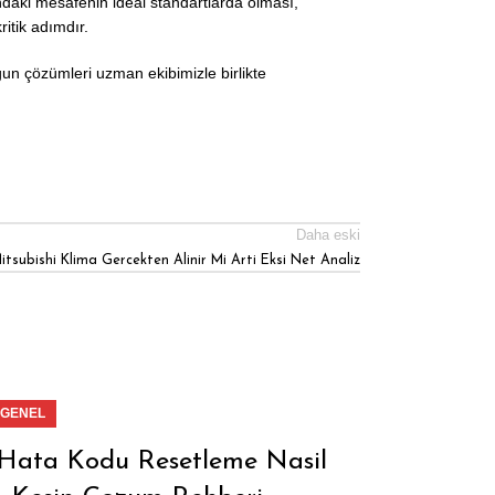
ındaki mesafenin ideal standartlarda olması,
itik adımdır.
ygun çözümleri uzman ekibimizle birlikte
Daha eski
itsubishi Klima Gercekten Alinir Mi Arti Eksi Net Analiz
GENEL
 Hata Kodu Resetleme Nasil
Bursa Mi