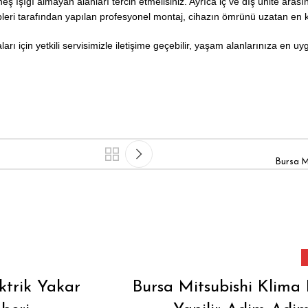
 ışığı almayan alanları tercih etmelisiniz. Ayrıca iç ve dış ünite aras
ipleri tarafından yapılan profesyonel montaj, cihazın ömrünü uzatan en kr
rı için yetkili servisimizle iletişime geçebilir, yaşam alanlarınıza en u
Bursa M
ktrik Yakar
Bursa Mitsubishi Klima