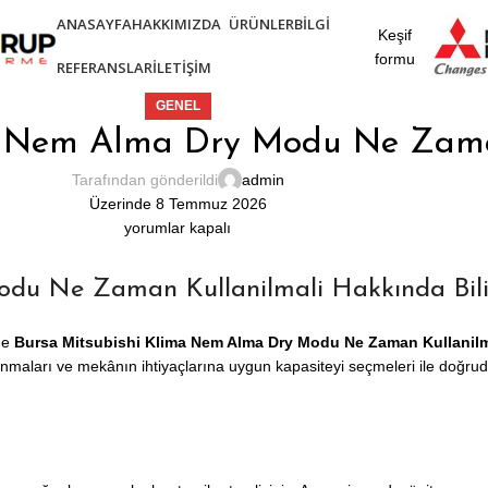
ANASAYFA
HAKKIMIZDA
ÜRÜNLER
BILGI
Keşif
formu
REFERANSLAR
İLETIŞIM
GENEL
ma Nem Alma Dry Modu Ne Zama
Tarafından gönderildi
admin
Üzerinde 8 Temmuz 2026
yorumlar kapalı
du Ne Zaman Kullanilmali Hakkında Bili
de
Bursa Mitsubishi Klima Nem Alma Dry Modu Ne Zaman Kullanilm
nmaları ve mekânın ihtiyaçlarına uygun kapasiteyi seçmeleri ile doğrudan 