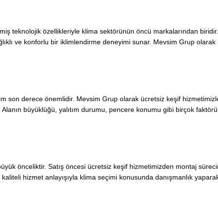
şmiş teknolojik özellikleriyle klima sektörünün öncü markalarından biridir.
lıklı ve konforlu bir iklimlendirme deneyimi sunar. Mevsim Grup olarak bi
im son derece önemlidir. Mevsim Grup olarak ücretsiz keşif hizmetimizle m
ruz. Alanın büyüklüğü, yalıtım durumu, pencere konumu gibi birçok faktö
büyük önceliktir. Satış öncesi ücretsiz keşif hizmetimizden montaj sürec
liteli hizmet anlayışıyla klima seçimi konusunda danışmanlık yaparak 