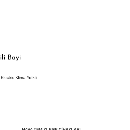
li Bayi
lectric Klima Yetkili
.
HAVA TEMIZLEME CIHAZLARI