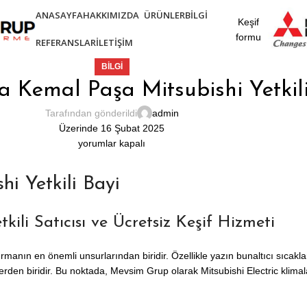
ANASAYFA
HAKKIMIZDA
ÜRÜNLER
BILGI
Keşif
formu
REFERANSLAR
İLETIŞIM
BILGI
 Kemal Paşa Mitsubishi Yetkili
Tarafından gönderildi
admin
Üzerinde 16 Şubat 2025
yorumlar kapalı
i Yetkili Bayi
kili Satıcısı ve Ücretsiz Keşif Hizmeti
rmanın en önemli unsurlarından biridir. Özellikle yazın bunaltıcı sıcakla
rden biridir. Bu noktada, Mevsim Grup olarak Mitsubishi Electric klimalar