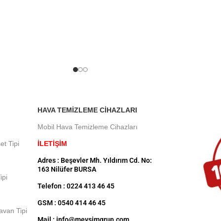
HAVA TEMIZLEME CIHAZLARI
Mobil Hava Temizleme Cihazları
et Tipi
İLETİŞİM
Adres : Beşevler Mh. Yıldırım Cd. No:
163 Nilüfer BURSA
ipi
Telefon : 0224 413 46 45
GSM : 0540 414 46 45
Tavan Tipi
Mail : info@mevsimgrup.com