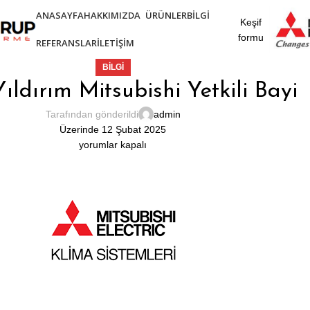
ANASAYFA
HAKKIMIZDA
ÜRÜNLER
BILGI
Keşif
formu
REFERANSLAR
İLETIŞIM
BILGI
ıldırım Mitsubishi Yetkili Bayi
Tarafından gönderildi
admin
Üzerinde 12 Şubat 2025
yorumlar kapalı