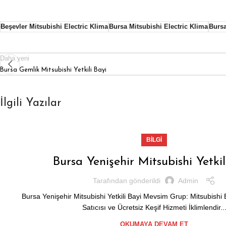
Beşevler Mitsubishi Electric Klima
Bursa Mitsubishi Electric Klima
Bursa
Daha yeni
Bursa Gemlik Mitsubishi Yetkili Bayi
İlgili Yazılar
BILGI
Bursa Yenişehir Mitsubishi Yetkil
Tarafından gönderildi
Admin
Bursa Yenişehir Mitsubishi Yetkili Bayi Mevsim Grup: Mitsubishi El
Satıcısı ve Ücretsiz Keşif Hizmeti İklimlendir..
OKUMAYA DEVAM ET