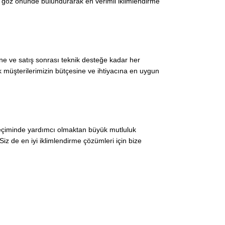
rü göz önünde bulundurarak en verimli iklimlendirme
ine ve satış sonrası teknik desteğe kadar her
müşterilerimizin bütçesine ve ihtiyacına en uygun
 seçiminde yardımcı olmaktan büyük mutluluk
iz de en iyi iklimlendirme çözümleri için bize