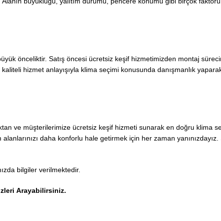
ruz. Alanın büyüklüğü, yalıtım durumu, pencere konumu gibi birçok faktö
büyük önceliktir. Satış öncesi ücretsiz keşif hizmetimizden montaj sürec
liteli hizmet anlayışıyla klima seçimi konusunda danışmanlık yaparak 
maktan ve müşterilerimize ücretsiz keşif hizmeti sunarak en doğru klima
 alanlarınızı daha konforlu hale getirmek için her zaman yanınızdayız. S
ızda bilgiler verilmektedir.
zleri
Arayabilirsiniz
.