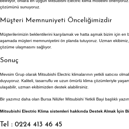
belirliyor, onlara en uygun Mitsubishi Electric klima modelini öneriyo
çözümünü sunuyoruz.
Müşteri Memnuniyeti Önceliğimizdir
Müşterilerimizin beklentilerini karşılamak ve hatta aşmak bizim için en 
aşamada müşteri memnuniyetini ön planda tutuyoruz. Uzman ekibimiz, ka
çözüme ulaşmasını sağlıyor.
Sonuç
Mevsim Grup olarak Mitsubishi Electric klimalarının yetkili satıcısı ol
duyuyoruz. Kaliteli, tasarruflu ve uzun ömürlü klima çözümleriyle yaşam
ulaşabilir, uzman ekibimizden destek alabilirsiniz.
Bir yazımız daha olan
Bursa Nilüfer Mitsubishi Yetkili Bayi
başlıklı yazım
Mitsubishi Electric Klima sistemleri hakkında Destek Almak İçin Bi
Tel : 0224 413 46 45