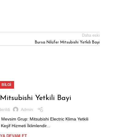
Daha eski
Bursa Nilüfer Mitsubishi Yetkili Bayi
12
BILGI
ŞUB
itsubishi Yetkili Bayi
erildi
Admin
 Mevsim Grup: Mitsubishi Electric Klima Yetkili
 Keşif Hizmeti İklimlendir...
YA DEVAM ET