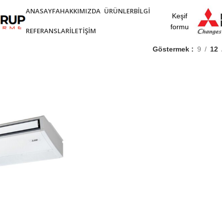
ANASAYFA
HAKKIMIZDA
ÜRÜNLER
BILGI
Keşif
formu
REFERANSLAR
İLETIŞIM
Göstermek
9
12