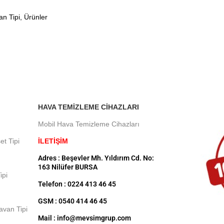
an Tipi
,
Ürünler
HAVA TEMIZLEME CIHAZLARI
Mobil Hava Temizleme Cihazları
et Tipi
İLETİŞİM
Adres : Beşevler Mh. Yıldırım Cd. No:
163 Nilüfer BURSA
ipi
Telefon : 0224 413 46 45
GSM : 0540 414 46 45
Tavan Tipi
Mail : info@mevsimgrup.com