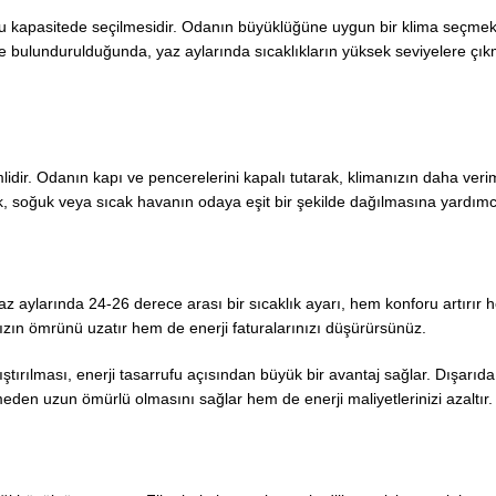
ğru kapasitede seçilmesidir. Odanın büyüklüğüne uygun bir klima seçmek
 bulundurulduğunda, yaz aylarında sıcaklıkların yüksek seviyelere çıkm
dir. Odanın kapı ve pencerelerini kapalı tutarak, klimanızın daha veriml
k, soğuk veya sıcak havanın odaya eşit bir şekilde dağılmasına yardımcı
 Yaz aylarında 24-26 derece arası bir sıcaklık ayarı, hem konforu artırır 
nızın ömrünü uzatır hem de enerji faturalarınızı düşürürsünüz.
ştırılması, enerji tasarrufu açısından büyük bir avantaj sağlar. Dışarıda
den uzun ömürlü olmasını sağlar hem de enerji maliyetlerinizi azaltır.