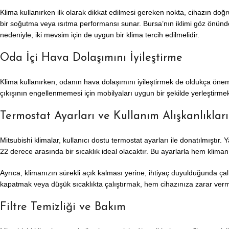
Klima kullanırken ilk olarak dikkat edilmesi gereken nokta, cihazın do
bir soğutma veya ısıtma performansı sunar. Bursa’nın iklimi göz önünde
nedeniyle, iki mevsim için de uygun bir klima tercih edilmelidir.
Oda İçi Hava Dolaşımını İyileştirme
Klima kullanırken, odanın hava dolaşımını iyileştirmek de oldukça önemli
çıkışının engellenmemesi için mobilyaları uygun bir şekilde yerleştirme
Termostat Ayarları ve Kullanım Alışkanlıkları
Mitsubishi klimalar, kullanıcı dostu termostat ayarları ile donatılmıştır.
22 derece arasında bir sıcaklık ideal olacaktır. Bu ayarlarla hem klima
Ayrıca, klimanızın sürekli açık kalması yerine, ihtiyaç duyulduğunda çalı
kapatmak veya düşük sıcaklıkta çalıştırmak, hem cihazınıza zarar verme
Filtre Temizliği ve Bakım