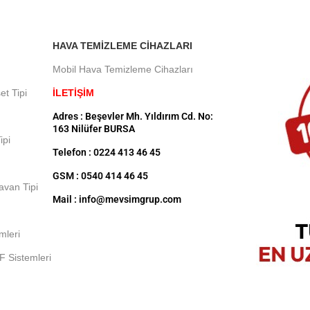
HAVA TEMIZLEME CIHAZLARI
Mobil Hava Temizleme Cihazları
et Tipi
İLETİŞİM
Adres : Beşevler Mh. Yıldırım Cd. No:
163 Nilüfer BURSA
ipi
Telefon : 0224 413 46 45
GSM : 0540 414 46 45
Tavan Tipi
Mail : info@mevsimgrup.com
mleri
F Sistemleri