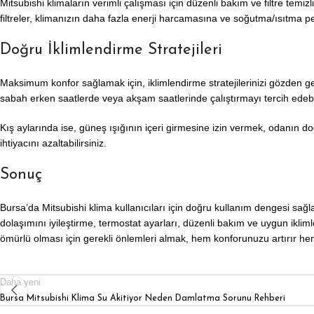
Mitsubishi klimaların verimli çalışması için düzenli bakım ve filtre temizli
filtreler, klimanızın daha fazla enerji harcamasına ve soğutma/ısıtma p
Doğru İklimlendirme Stratejileri
Maksimum konfor sağlamak için, iklimlendirme stratejilerinizi gözden ge
sabah erken saatlerde veya akşam saatlerinde çalıştırmayı tercih edebil
Kış aylarında ise, güneş ışığının içeri girmesine izin vermek, odanın d
ihtiyacını azaltabilirsiniz.
Sonuç
Bursa’da Mitsubishi klima kullanıcıları için doğru kullanım dengesi sağl
dolaşımını iyileştirme, termostat ayarları, düzenli bakım ve uygun ikliml
ömürlü olması için gerekli önlemleri almak, hem konforunuzu artırır hem 
Daha yeni
Bursa Mitsubishi Klima Su Akitiyor Neden Damlatma Sorunu Rehberi