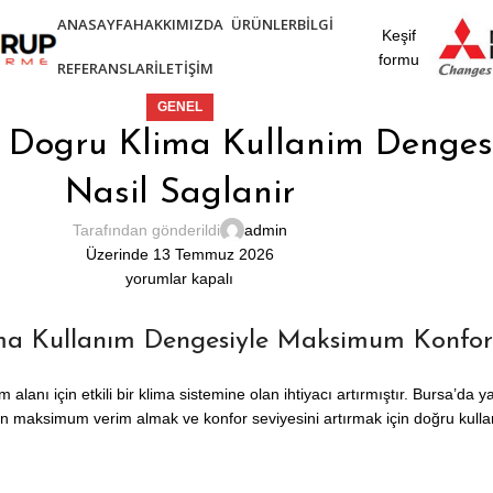
ANASAYFA
HAKKIMIZDA
ÜRÜNLER
BILGI
Keşif
formu
REFERANSLAR
İLETIŞIM
GENEL
En Dogru Klima Kullanim Denge
Nasil Saglanir
Tarafından gönderildi
admin
Üzerinde 13 Temmuz 2026
yorumlar kapalı
ima Kullanım Dengesiyle Maksimum Konfor
 alanı için etkili bir klima sistemine olan ihtiyacı artırmıştır. Bursa’da 
nızdan maksimum verim almak ve konfor seviyesini artırmak için doğru ku