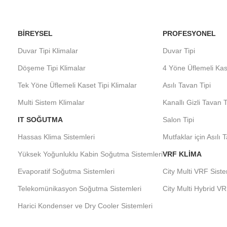
BIREYSEL
PROFESYONEL
Duvar Tipi Klimalar
Duvar Tipi
Döşeme Tipi Klimalar
4 Yöne Üflemeli Kas
Tek Yöne Üflemeli Kaset Tipi Klimalar
Asılı Tavan Tipi
Multi Sistem Klimalar
Kanallı Gizli Tavan T
IT SOĞUTMA
Salon Tipi
Hassas Klima Sistemleri
Mutfaklar için Asılı 
Yüksek Yoğunluklu Kabin Soğutma Sistemleri
VRF KLIMA
Evaporatif Soğutma Sistemleri
City Multi VRF Siste
Telekomünikasyon Soğutma Sistemleri
City Multi Hybrid VR
Harici Kondenser ve Dry Cooler Sistemleri