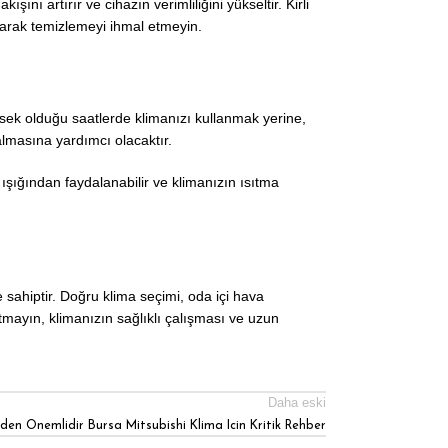
şını artırır ve cihazın verimliliğini yükseltir. Kirli
olarak temizlemeyi ihmal etmeyin.
ksek olduğu saatlerde klimanızı kullanmak yerine,
almasına yardımcı olacaktır.
ışığından faydalanabilir ve klimanızın ısıtma
 sahiptir. Doğru klima seçimi, oda içi hava
nutmayın, klimanızın sağlıklı çalışması ve uzun
Daha eski
eden Onemlidir Bursa Mitsubishi Klima Icin Kritik Rehber