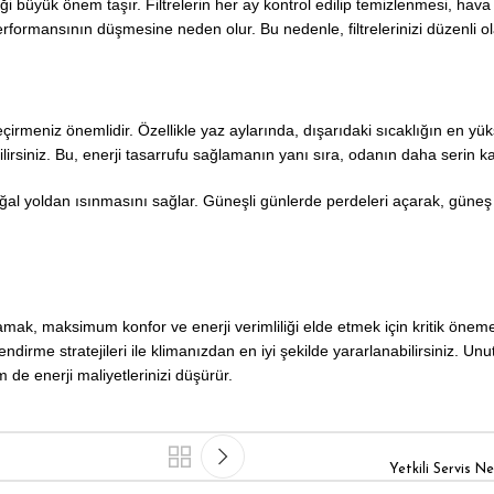
ği büyük önem taşır. Filtrelerin her ay kontrol edilip temizlenmesi, hava akı
erformansının düşmesine neden olur. Bu nedenle, filtrelerinizi düzenli 
çirmeniz önemlidir. Özellikle yaz aylarında, dışarıdaki sıcaklığın en yü
irsiniz. Bu, enerji tasarrufu sağlamanın yanı sıra, odanın daha serin k
oğal yoldan ısınmasını sağlar. Güneşli günlerde perdeleri açarak, güneş 
amak, maksimum konfor ve enerji verimliliği elde etmek için kritik öneme
endirme stratejileri ile klimanızdan en iyi şekilde yararlanabilirsiniz. U
de enerji maliyetlerinizi düşürür.
Yetkili Servis N