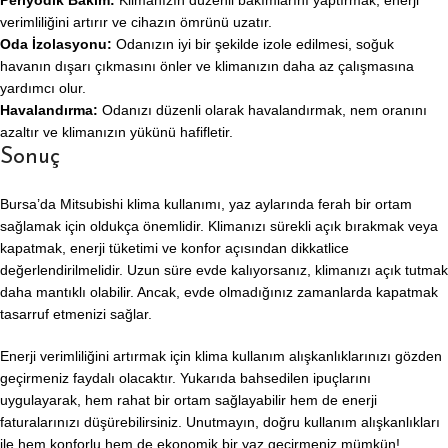
Periyodik Bakım:
Klimanızın düzenli bakımlarını yaptırmak, enerji
verimliliğini artırır ve cihazın ömrünü uzatır.
Oda İzolasyonu:
Odanızın iyi bir şekilde izole edilmesi, soğuk
havanın dışarı çıkmasını önler ve klimanızın daha az çalışmasına
yardımcı olur.
Havalandırma:
Odanızı düzenli olarak havalandırmak, nem oranını
azaltır ve klimanızın yükünü hafifletir.
Sonuç
Bursa’da Mitsubishi klima kullanımı, yaz aylarında ferah bir ortam
sağlamak için oldukça önemlidir. Klimanızı sürekli açık bırakmak veya
kapatmak, enerji tüketimi ve konfor açısından dikkatlice
değerlendirilmelidir. Uzun süre evde kalıyorsanız, klimanızı açık tutmak
daha mantıklı olabilir. Ancak, evde olmadığınız zamanlarda kapatmak
tasarruf etmenizi sağlar.
Enerji verimliliğini artırmak için klima kullanım alışkanlıklarınızı gözden
geçirmeniz faydalı olacaktır. Yukarıda bahsedilen ipuçlarını
uygulayarak, hem rahat bir ortam sağlayabilir hem de enerji
faturalarınızı düşürebilirsiniz. Unutmayın, doğru kullanım alışkanlıkları
ile hem konforlu hem de ekonomik bir yaz geçirmeniz mümkün!