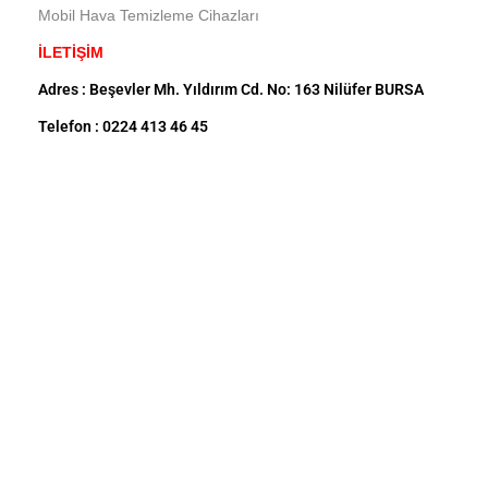
Mobil Hava Temizleme Cihazları
İLETİŞİM
Adres : Beşevler Mh. Yıldırım Cd. No: 163 Nilüfer BURSA
Telefon : 0224 413 46 45
GSM : 0540 414 46 45
Mail : info@mevsimgrup.com