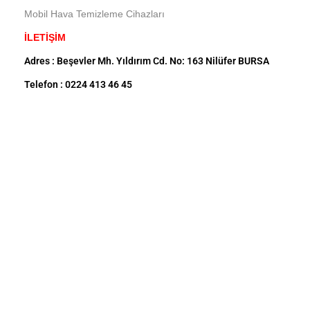
Mobil Hava Temizleme Cihazları
İLETİŞİM
Adres : Beşevler Mh. Yıldırım Cd. No: 163 Nilüfer BURSA
Telefon : 0224 413 46 45
GSM : 0540 414 46 45
Mail : info@mevsimgrup.com