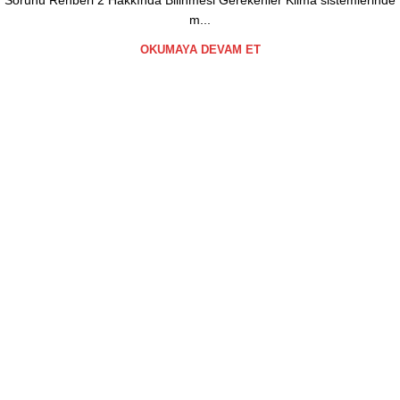
Sorunu Rehberi 2 Hakkında Bilinmesi Gerekenler Klima sistemlerinde
m...
OKUMAYA DEVAM ET