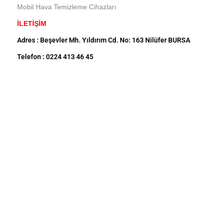
Mobil Hava Temizleme Cihazları
İLETİŞİM
Adres : Beşevler Mh. Yıldırım Cd. No: 163 Nilüfer BURSA
Telefon : 0224 413 46 45
GSM : 0540 414 46 45
Mail : info@mevsimgrup.com