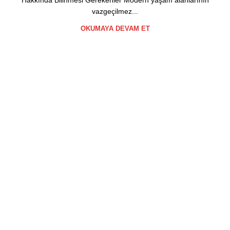
Hakkında Bilinmesi Gerekenler Modern yaşam alanlarının
vazgeçilmez...
OKUMAYA DEVAM ET