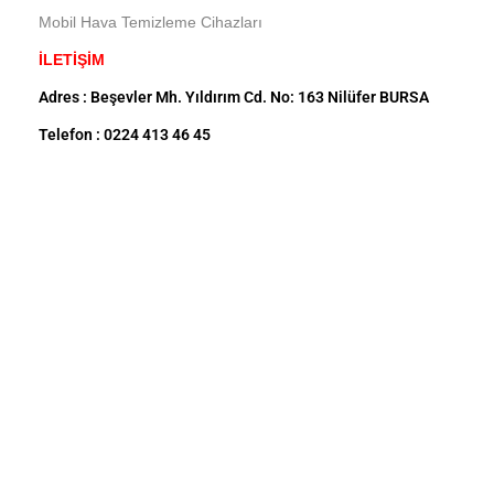
Mobil Hava Temizleme Cihazları
İLETİŞİM
Adres : Beşevler Mh. Yıldırım Cd. No: 163 Nilüfer BURSA
Telefon : 0224 413 46 45
GSM : 0540 414 46 45
Mail : info@mevsimgrup.com