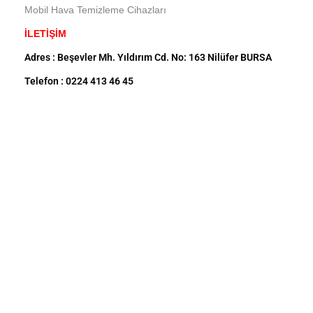
Mobil Hava Temizleme Cihazları
İLETİŞİM
Adres : Beşevler Mh. Yıldırım Cd. No: 163 Nilüfer BURSA
Telefon : 0224 413 46 45
GSM : 0540 414 46 45
Mail : info@mevsimgrup.com