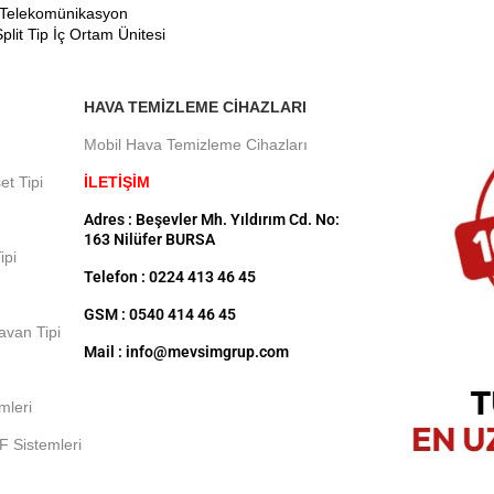
Telekomünikasyon
plit Tip İç Ortam Ünitesi
HAVA TEMIZLEME CIHAZLARI
Mobil Hava Temizleme Cihazları
et Tipi
İLETİŞİM
Adres : Beşevler Mh. Yıldırım Cd. No:
163 Nilüfer BURSA
ipi
Telefon : 0224 413 46 45
GSM : 0540 414 46 45
Tavan Tipi
Mail : info@mevsimgrup.com
mleri
F Sistemleri