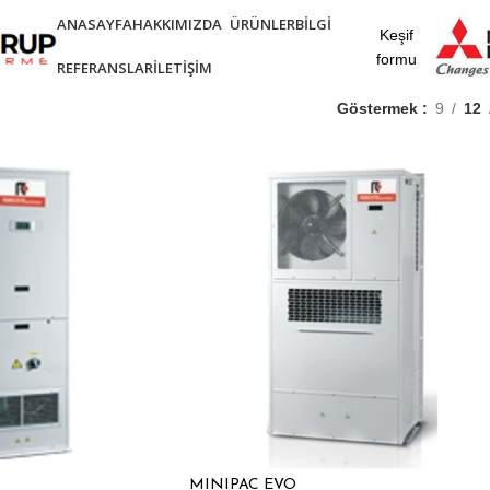
ANASAYFA
HAKKIMIZDA
ÜRÜNLER
BILGI
Keşif
formu
REFERANSLAR
İLETIŞIM
Göstermek
9
12
MINIPAC EVO