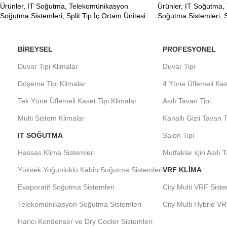
Ürünler
,
IT Soğutma
,
Telekomünikasyon
Ürünler
,
IT Soğutma
,
Soğutma Sistemleri
,
Split Tip İç Ortam Ünitesi
Soğutma Sistemleri
,
S
BIREYSEL
PROFESYONEL
Duvar Tipi Klimalar
Duvar Tipi
Döşeme Tipi Klimalar
4 Yöne Üflemeli Kas
Tek Yöne Üflemeli Kaset Tipi Klimalar
Asılı Tavan Tipi
Multi Sistem Klimalar
Kanallı Gizli Tavan T
IT SOĞUTMA
Salon Tipi
Hassas Klima Sistemleri
Mutfaklar için Asılı 
Yüksek Yoğunluklu Kabin Soğutma Sistemleri
VRF KLIMA
Evaporatif Soğutma Sistemleri
City Multi VRF Siste
Telekomünikasyon Soğutma Sistemleri
City Multi Hybrid VR
Harici Kondenser ve Dry Cooler Sistemleri