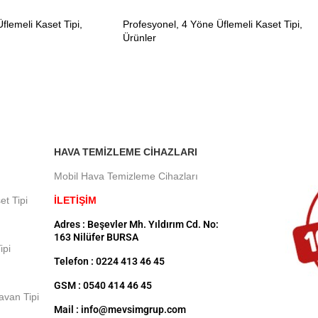
flemeli Kaset Tipi
,
Profesyonel
,
4 Yöne Üflemeli Kaset Tipi
,
Ürünler
HAVA TEMIZLEME CIHAZLARI
Mobil Hava Temizleme Cihazları
et Tipi
İLETİŞİM
Adres : Beşevler Mh. Yıldırım Cd. No:
163 Nilüfer BURSA
ipi
Telefon : 0224 413 46 45
GSM : 0540 414 46 45
Tavan Tipi
Mail : info@mevsimgrup.com