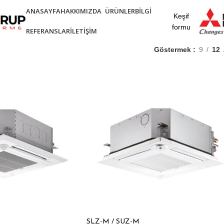
ANASAYFA
HAKKIMIZDA
ÜRÜNLER
BILGI
Keşif
formu
REFERANSLAR
İLETIŞIM
Göstermek
9
12
SLZ-M / SUZ-M